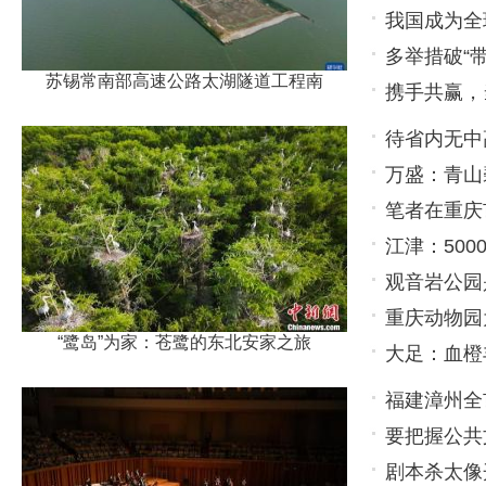
我国成为全
超7.4万家
多举措破“
超234万家
苏锡常南部高速公路太湖隧道工程南
携手共赢，
家
会健康
待省内无中
万盛：青山
笔者在重庆
江津：50
观音岩公园
重庆动物园
休闲场所
“鹭岛”为家：苍鹭的东北安家之旅
大足：血橙
出生于9月1
福建漳州全
要把握公共
剧本杀太像
为育人载体