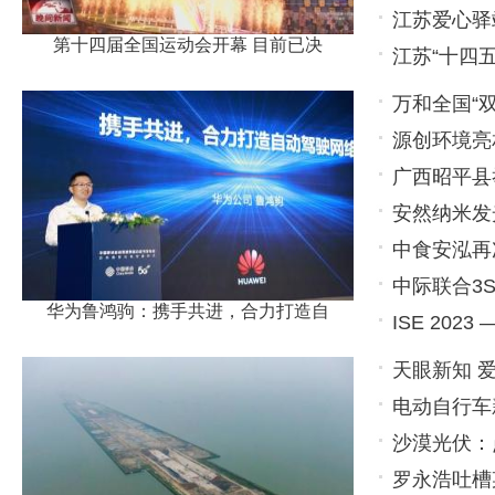
江苏爱心驿
第十四届全国运动会开幕 目前已决
江苏“十四
万和全国“双
源创环境亮
帷
广西昭平县
安然纳米发
直播活
中食安泓再
但我们一定
中际联合3
华为鲁鸿驹：携手共进，合力打造自
ISE 20
为安全而
天眼新知 
电动自行车
刻
沙漠光伏：
97.3万
罗永浩吐槽
万家