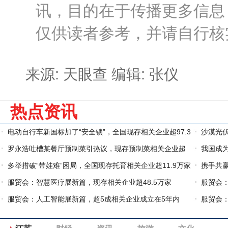
讯，目的在于传播更多信息
仅供读者参考，并请自行核
来源: 天眼查
编辑: 张仪
热点资讯
电动自行车新国标加了“安全锁”，全国现存相关企业超97.3
沙漠光伏
万家
罗永浩吐槽某餐厅预制菜引热议，现存预制菜相关企业超
家
我国成
7.4万家
多举措破“带娃难”困局，全国现存托育相关企业超11.9万家
234万家
携手共赢
服贸会：智慧医疗展新篇，现存相关企业超48.5万家
康卫生
服贸会
服贸会：人工智能展新篇，超5成相关企业成立在5年内
服贸会
家