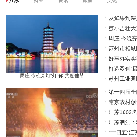
江苏
财经
资讯
旅游
文化
从鲜果到深
荔小吉壮大
牌价值更高
周庄 今晚亮
的方向升级
苏州市相城
好事办实实
打造双创“
周庄 今晚亮灯“灯”你,共度佳节
苏州工业园
第十四届全
南京农村创
江苏160
江苏泗洪：
“十四五”