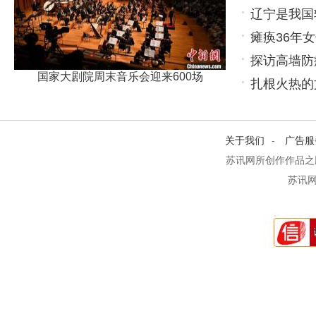
辽宁是我国
瘫痪36年
点鲜明
探访高墙防
国家大剧院周末音乐会迎来600场
扎根火热的
关于我们
-
广告服
苏讯网所创作作品之
苏讯网 h