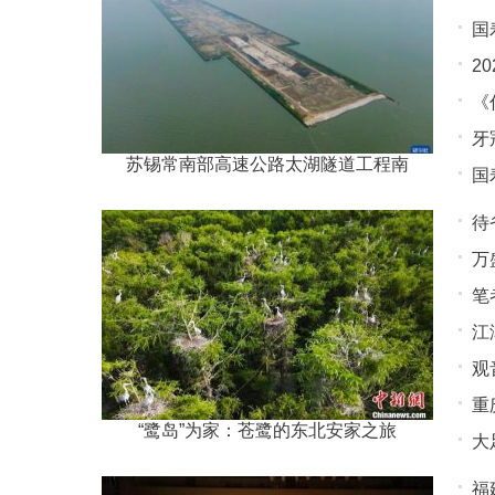
国
2
《
牙
家
苏锡常南部高速公路太湖隧道工程南
国
待
万
笔
江
观
重
所
“鹭岛”为家：苍鹭的东北安家之旅
大
月
福