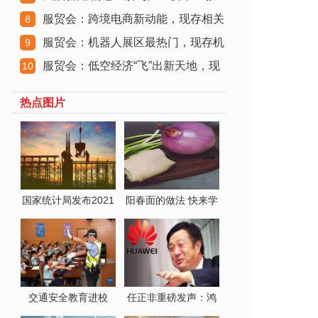
服贸会：跨境电商新动能，现存相关
师节背后
8
服贸会：机器人展区最热门，现存机
企业超3
9
服贸会：低空经济“飞”出新天地，现
器人相关
10
存相关
热点图片
国家统计局发布2021
阳春面的做法 快来学
年
习阳
交通安全教育进校
任正非重磅发声：鸿