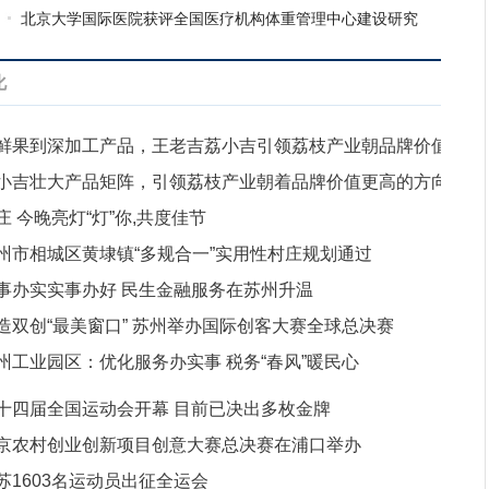
万家
北京大学国际医院获评全国医疗机构体重管理中心建设研究
重点项目单位
化
鲜果到深加工产品，王老吉荔小吉引领荔枝产业朝品牌价值
小吉壮大产品矩阵，引领荔枝产业朝着品牌价值更高的方向
高的
庄 今晚亮灯“灯”你,共度佳节
级
州市相城区黄埭镇“多规合一”实用性村庄规划通过
事办实实事办好 民生金融服务在苏州升温
造双创“最美窗口” 苏州举办国际创客大赛全球总决赛
州工业园区：优化服务办实事 税务“春风”暖民心
十四届全国运动会开幕 目前已决出多枚金牌
京农村创业创新项目创意大赛总决赛在浦口举办
苏1603名运动员出征全运会