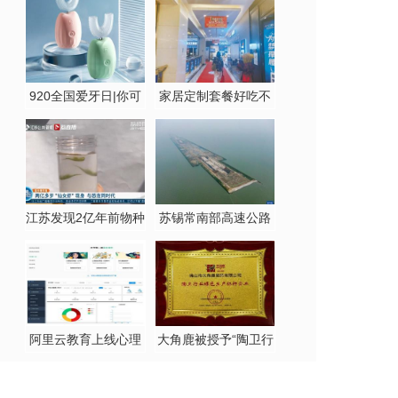
园，学生
蒙之外
920全国爱牙日|你可
家居定制套餐好吃不
能
好吃？
江苏发现2亿年前物种
苏锡常南部高速公路
仙女
太湖隧
阿里云教育上线心理
大角鹿被授予“陶卫行
测评产
业绿