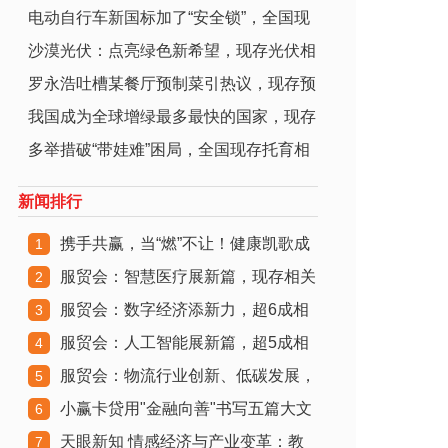
电动自行车新国标加了“安全锁”，全国现
经济
沙漠光伏：点亮绿色新希望，现存光伏相
存
罗永浩吐槽某餐厅预制菜引热议，现存预
关企
我国成为全球增绿最多最快的国家，现存
制菜
多举措破“带娃难”困局，全国现存托育相
生态
关
新闻排行
携手共赢，当“燃”不让！健康凯歌成
1
服贸会：智慧医疗展新篇，现存相关
功主办
2
服贸会：数字经济添新力，超6成相
企业超4
3
服贸会：人工智能展新篇，超5成相
关企业成
4
服贸会：物流行业创新、低碳发展，
关企业成
5
小赢卡贷用"金融向善"书写五篇大文
现存相关
6
天眼新知 情感经济与产业变革：教
章实践
7