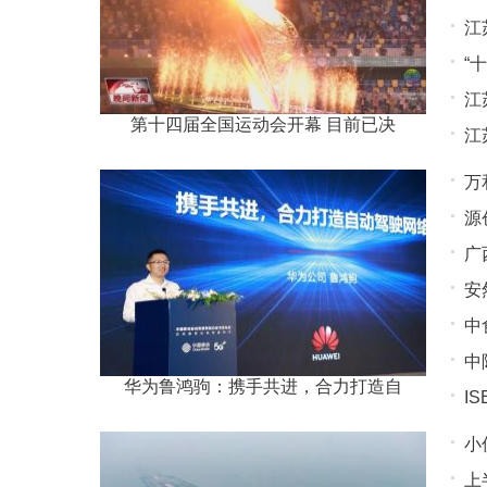
江
“
江
第十四届全国运动会开幕 目前已决
江
万
源
广
安
中
一
中
华为鲁鸿驹：携手共进，合力打造自
I
而
小
上