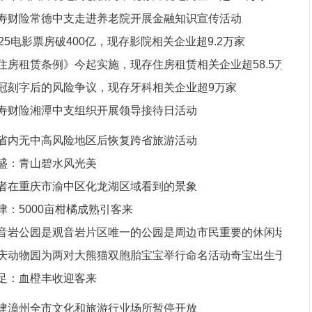
寿财险常德中支走进养老院开展金融知识宣传活动
025电影票房破400亿，现存影院相关企业超9.2万家
住房租赁条例》今起实施，现存住房租赁相关企业超58.5万
冠刻字后的风险争议，现存牙科相关企业超9万家
寿财险湘潭中支组织开展领导接待日活动
省内无中高风险地区后恢复跨省旅游活动
盛：青山碧水风光美
者在重庆市渝中区化龙湖区域看到的景象
津：5000亩柑橘成熟引客来
音岩公园是观音岩片区唯一的公园是周边市民重要的休闲场
庆动物园为两对大熊猫双胞胎宝宝举行命名活动奇宝出生于9
足：血橙丰收迎客来
1
建漳州全市文化和旅游行业场所暂停开放