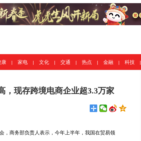
健康
家电
文化
交通
热点
金融
科技
|
|
|
|
|
|
|
，现存跨境电商企业超3.3万家
会，商务部负责人表示，今年上半年，我国在贸易领