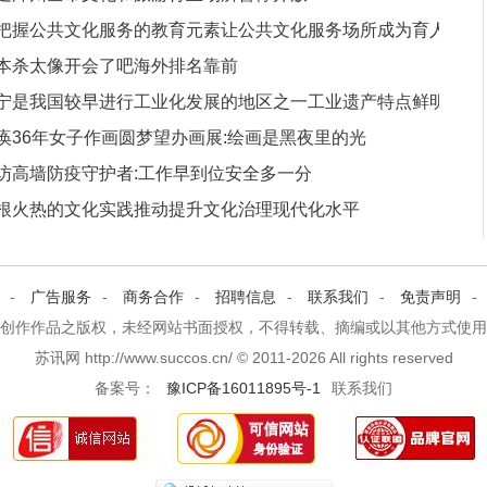
把握公共文化服务的教育元素让公共文化服务场所成为育人
本杀太像开会了吧海外排名靠前
体
宁是我国较早进行工业化发展的地区之一工业遗产特点鲜明
痪36年女子作画圆梦望办画展:绘画是黑夜里的光
访高墙防疫守护者:工作早到位安全多一分
根火热的文化实践推动提升文化治理现代化水平
-
广告服务
-
商务合作
-
招聘信息
-
联系我们
-
免责声明
-
创作作品之版权，未经网站书面授权，不得转载、摘编或以其他方式使用
苏讯网 http://www.succos.cn/ © 2011-
2026 All rights reserved
备案号：
豫ICP备16011895号-1
联系我们