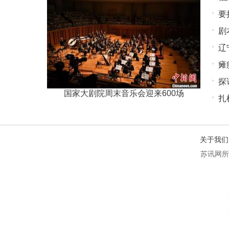
要
剧
载
辽
瘫
探
国家大剧院周末音乐会迎来600场
扎
关于我们
苏讯网所