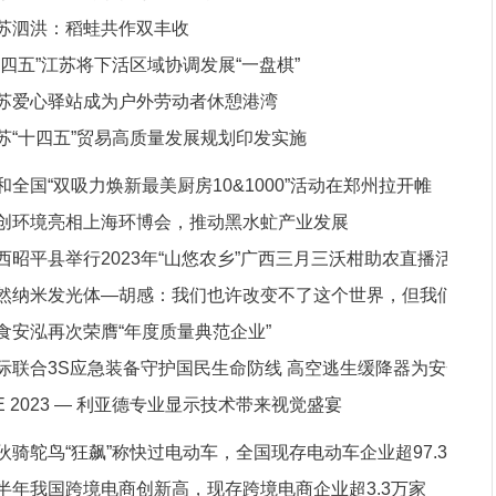
苏泗洪：稻蛙共作双丰收
十四五”江苏将下活区域协调发展“一盘棋”
苏爱心驿站成为户外劳动者休憩港湾
苏“十四五”贸易高质量发展规划印发实施
和全国“双吸力焕新最美厨房10&1000”活动在郑州拉开帷
创环境亮相上海环博会，推动黑水虻产业发展
西昭平县举行2023年“山悠农乡”广西三月三沃柑助农直播活
然纳米发光体—胡感：我们也许改变不了这个世界，但我们
食安泓再次荣膺“年度质量典范企业”
定能
际联合3S应急装备守护国民生命防线 高空逃生缓降器为安全
SE 2023 — 利亚德专业显示技术带来视觉盛宴
伙骑鸵鸟“狂飙”称快过电动车，全国现存电动车企业超97.3
半年我国跨境电商创新高，现存跨境电商企业超3.3万家