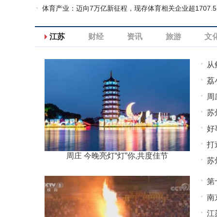
千亿市场？
体育产业：迈向7万亿新征程，现存体育相关企业超1707.5
万家
江苏
财经
资讯
旅游
文
从
荔
更
周
升
苏
好
打
周庄 今晚亮灯“灯”你,共度佳节
苏
第
南
江