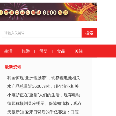
生活
旅游
母婴
食品
关注
|
|
|
|
最新资讯
我国惊现“亚洲锂腰带”，现存锂电池相关
水产品总量近3600万吨，现存渔业相关
企
小电驴正在“重塑”人们的生活，现存电动
企
律师称预制菜应明示、保障知情权，现存
车
天眼新知 爱牙日背后的千亿赛道：口腔
相关