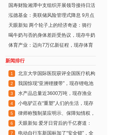
国寿财险湘潭中支组织开展领导接待日活
业超
泓德基金：美联储风险管理式降息 9月点
动
天眼新知 两个轮子上的经济奇迹：骑行
阵
喝牛奶与否的身体差距受热议，现存牛奶
消费
体育产业：迈向7万亿新征程，现存体育
相关
相关
新闻排行
北京大学国际医院获评全国医疗机构
1
我国惊现“亚洲锂腰带”，现存锂电池
体重管理
2
水产品总量近3600万吨，现存渔业
相关企
3
小电驴正在“重塑”人们的生活，现存
相关企
4
律师称预制菜应明示、保障知情权，
电动车
5
天眼新知 爱牙日背后的千亿赛道：
现存相关
6
电动自行车新国标加了“安全锁”，全
口腔经济
7