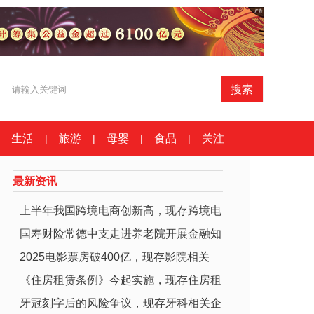
生活
旅游
母婴
食品
关注
|
|
|
|
最新资讯
上半年我国跨境电商创新高，现存跨境电
国寿财险常德中支走进养老院开展金融知
商企
2025电影票房破400亿，现存影院相关
识宣
《住房租赁条例》今起实施，现存住房租
牙冠刻字后的风险争议，现存牙科相关企
赁相