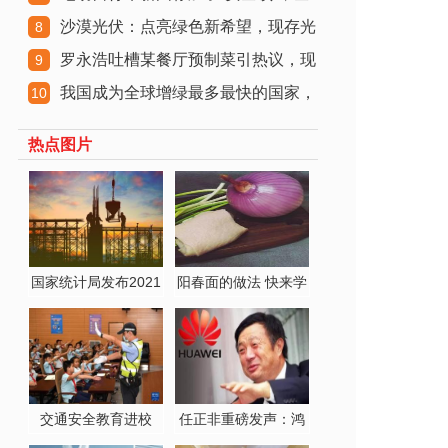
沙漠光伏：点亮绿色新希望，现存光
国现存
8
罗永浩吐槽某餐厅预制菜引热议，现
伏相关企
9
我国成为全球增绿最多最快的国家，
存预制菜
10
现存生态
热点图片
国家统计局发布2021
阳春面的做法 快来学
年
习阳
交通安全教育进校
任正非重磅发声：鸿