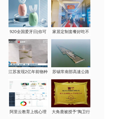
园，学生
蒙之外
920全国爱牙日|你可
家居定制套餐好吃不
能
好吃？
江苏发现2亿年前物种
苏锡常南部高速公路
仙女
太湖隧
阿里云教育上线心理
大角鹿被授予“陶卫行
测评产
业绿