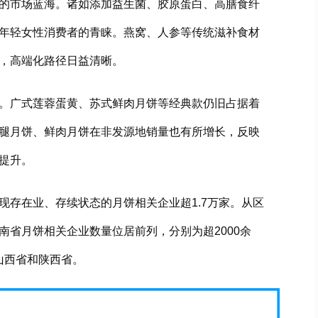
的市场蓝海。诸如添加益生菌、胶原蛋白、高膳食纤
年轻女性消费者的青睐。燕窝、人参等传统滋补食材
，高端化路径日益清晰。
。广式莲蓉蛋黄、苏式鲜肉月饼等经典款仍旧占据着
腿月饼、鲜肉月饼在非发源地销量也有所增长，反映
提升。
现存在业、存续状态的月饼相关企业超1.7万家。从区
南省月饼相关企业数量位居前列，分别为超2000余
是山西省和陕西省。