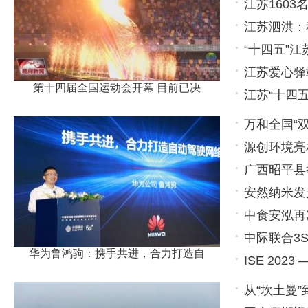
江苏160
江苏泗洪：
“十四五”
江苏爱心驿
第十四届全国运动会开幕 目前已决
江苏“十四
万和全国“双
源创环境亮
帷
广西昭平县
安然纳米发
直播活
中食安泓再
但我们一定
中际联合3
华为鲁鸿驹：携手共进，合力打造自
ISE 20
为安全而
从“坎土曼