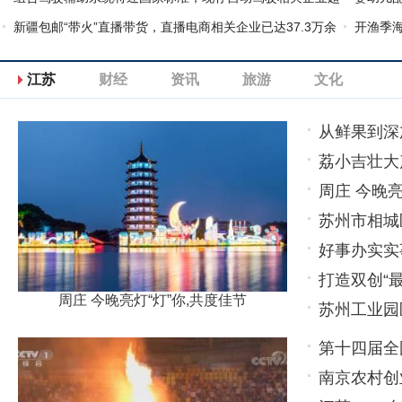
8100家
新疆包邮“带火”直播带货，直播电商相关企业已达37.3万余
1386.
开渔季海
家
江苏
财经
资讯
旅游
文化
从鲜果到深
荔小吉壮大
牌价值更高
周庄 今晚亮
的方向升级
苏州市相城
好事办实实
打造双创“
周庄 今晚亮灯“灯”你,共度佳节
苏州工业园
第十四届全
南京农村创