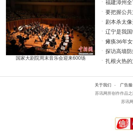
福建漳州全
要把握公共
剧本杀太像
为育人载体
辽宁是我国
瘫痪36年
点鲜明
探访高墙防
国家大剧院周末音乐会迎来600场
扎根火热的
关于我们
-
广告服
苏讯网所创作作品之
苏讯网 h