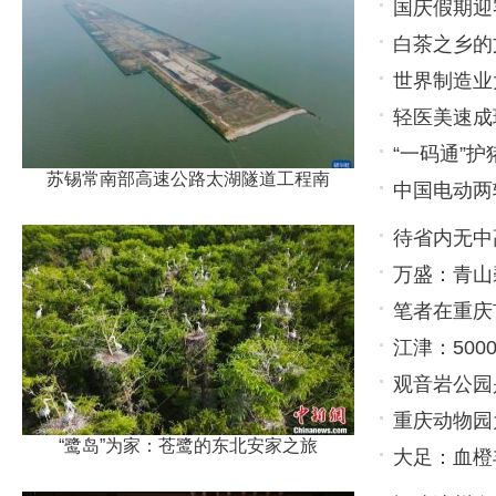
国庆假期迎
第六
白茶之乡的
世界制造业
万家
轻医美速成
34.3万
“一码通”护
苏锡常南部高速公路太湖隧道工程南
中国电动两
97.3万家
待省内无中
万盛：青山
笔者在重庆
江津：50
观音岩公园
重庆动物园
休闲场所
“鹭岛”为家：苍鹭的东北安家之旅
大足：血橙
出生于9月1